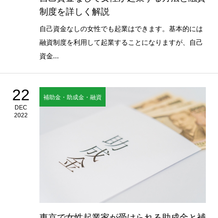
制度を詳しく解説
自己資金なしの女性でも起業はできます。基本的には
融資制度を利用して起業することになりますが、自己
資金...
22
補助金・助成金・融資
DEC
2022
東京で女性起業家が受けられる助成金と補