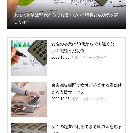
女性の起業は50代からでも遅くない？職種と成功例を詳
しく紹介
東
女性の起業は50代からでも遅くな
い？職種と成功例...
起業・スタートアップ
2022.12.27
東京都板橋区で女性が起業する際に使
える支援サービス
起業・スタートアップ
2022.12.25
女性の起業に利用できる助成金を総ま